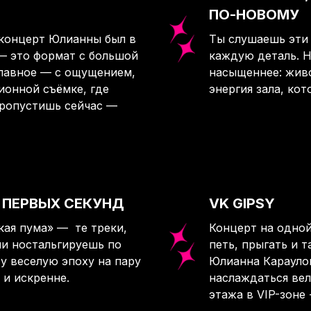
ПО-НОВОМУ
концерт Юлианны был в
Ты слушаешь эти 
 — это формат с большой
каждую деталь. Н
главное — с ощущением,
насыщеннее: живо
зионной съёмке, где
энергия зала, ко
Пропустишь сейчас —
 ПЕРВЫХ СЕКУНД
VK GIPSY
кая пума» — те треки,
Концерт на одной
ли ностальгируешь по
петь, прыгать и 
ту веселую эпоху на пару
Юлианна Караулов
 и искренне.
наслаждаться ве
этажа в VIP-зоне 